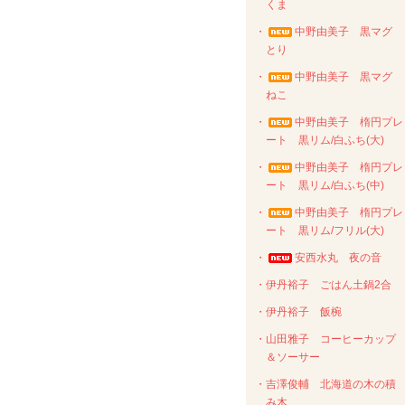
くま
・
中野由美子 黒マグ
とり
・
中野由美子 黒マグ
ねこ
・
中野由美子 楕円プレ
ート 黒リム/白ふち(大)
・
中野由美子 楕円プレ
ート 黒リム/白ふち(中)
・
中野由美子 楕円プレ
ート 黒リム/フリル(大)
・
安西水丸 夜の音
・伊丹裕子 ごはん土鍋2合
・伊丹裕子 飯椀
・山田雅子 コーヒーカップ
＆ソーサー
・吉澤俊輔 北海道の木の積
み木