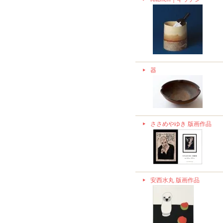
器
ささめやゆき 版画作品
安西水丸 版画作品