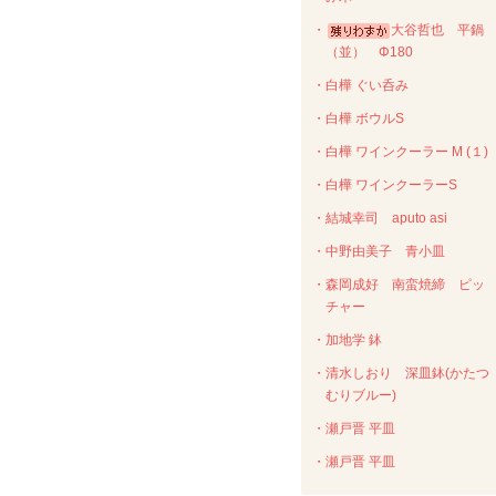
・
大谷哲也 平鍋
（並） Φ180
・白樺 ぐい呑み
・白樺 ボウルS
・白樺 ワインクーラー M (１)
・白樺 ワインクーラーS
・結城幸司 aputo asi
・中野由美子 青小皿
・森岡成好 南蛮焼締 ピッ
チャー
・加地学 鉢
・清水しおり 深皿鉢(かたつ
むりブルー)
・瀬戸晋 平皿
・瀬戸晋 平皿