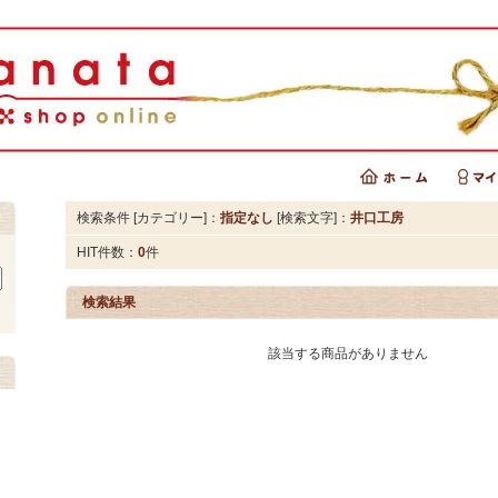
検索条件 [カテゴリー]：
指定なし
[検索文字]：
井口工房
HIT件数：
0
件
検索結果
該当する商品がありません