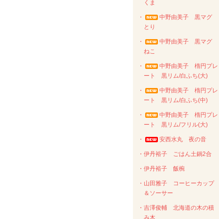
くま
・
中野由美子 黒マグ
とり
・
中野由美子 黒マグ
ねこ
・
中野由美子 楕円プレ
ート 黒リム/白ふち(大)
・
中野由美子 楕円プレ
ート 黒リム/白ふち(中)
・
中野由美子 楕円プレ
ート 黒リム/フリル(大)
・
安西水丸 夜の音
・伊丹裕子 ごはん土鍋2合
・伊丹裕子 飯椀
・山田雅子 コーヒーカップ
＆ソーサー
・吉澤俊輔 北海道の木の積
み木