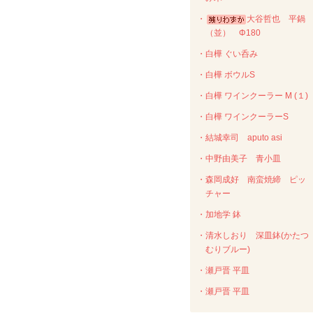
・
大谷哲也 平鍋
（並） Φ180
・白樺 ぐい呑み
・白樺 ボウルS
・白樺 ワインクーラー M (１)
・白樺 ワインクーラーS
・結城幸司 aputo asi
・中野由美子 青小皿
・森岡成好 南蛮焼締 ピッ
チャー
・加地学 鉢
・清水しおり 深皿鉢(かたつ
むりブルー)
・瀬戸晋 平皿
・瀬戸晋 平皿