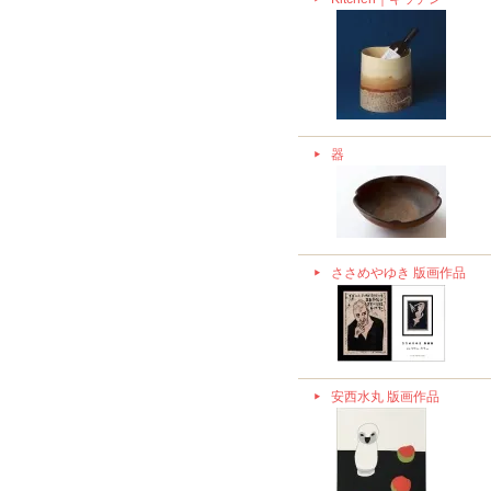
器
ささめやゆき 版画作品
安西水丸 版画作品