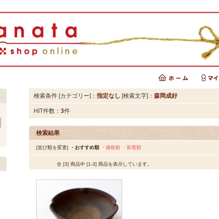
検索条件 [カテゴリー]：
指定なし
[検索文字]：
森岡成好
HIT件数：
3
件
検索結果
[並び順を変更]
・おすすめ順
・価格順
・新着順
全 [3] 商品中 [1-3] 商品を表示しています。