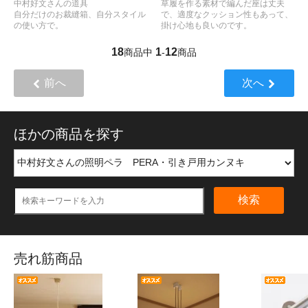
中村好文さんの道具
草履を作る素材で編んだ座は丈夫
自分だけのお裁縫箱、自分スタイル
で、適度なクッション性もあって、
の使い方で。
掛け心地も良いのです。
18
1
12
商品中
-
商品
前へ
次へ
ほかの商品を探す
検索
売れ筋商品