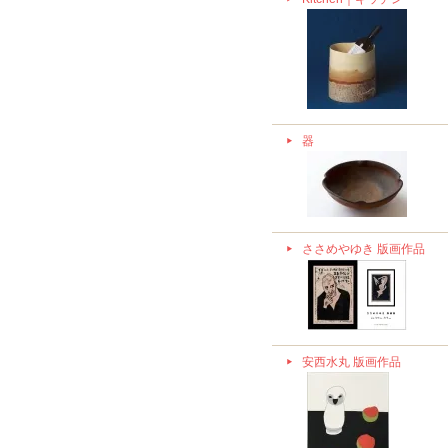
器
ささめやゆき 版画作品
安西水丸 版画作品