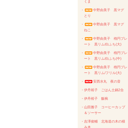
くま
・
中野由美子 黒マグ
とり
・
中野由美子 黒マグ
ねこ
・
中野由美子 楕円プレ
ート 黒リム/白ふち(大)
・
中野由美子 楕円プレ
ート 黒リム/白ふち(中)
・
中野由美子 楕円プレ
ート 黒リム/フリル(大)
・
安西水丸 夜の音
・伊丹裕子 ごはん土鍋2合
・伊丹裕子 飯椀
・山田雅子 コーヒーカップ
＆ソーサー
・吉澤俊輔 北海道の木の積
み木