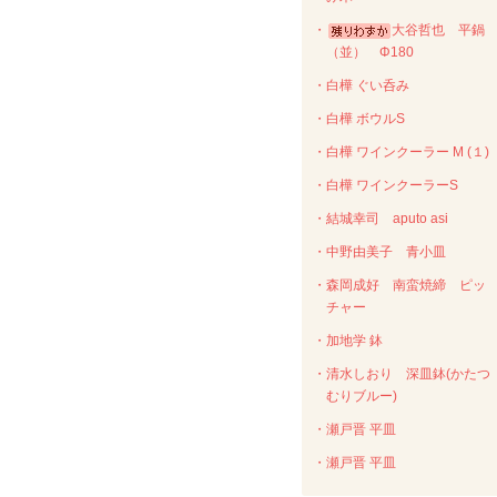
・
大谷哲也 平鍋
（並） Φ180
・白樺 ぐい呑み
・白樺 ボウルS
・白樺 ワインクーラー M (１)
・白樺 ワインクーラーS
・結城幸司 aputo asi
・中野由美子 青小皿
・森岡成好 南蛮焼締 ピッ
チャー
・加地学 鉢
・清水しおり 深皿鉢(かたつ
むりブルー)
・瀬戸晋 平皿
・瀬戸晋 平皿