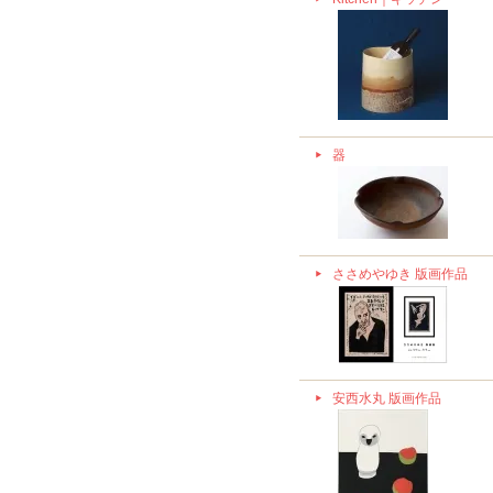
器
ささめやゆき 版画作品
安西水丸 版画作品