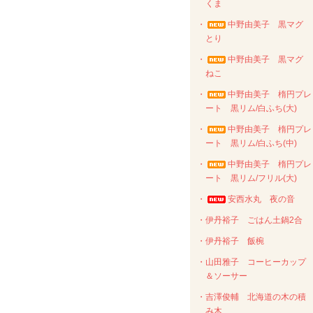
くま
・
中野由美子 黒マグ
とり
・
中野由美子 黒マグ
ねこ
・
中野由美子 楕円プレ
ート 黒リム/白ふち(大)
・
中野由美子 楕円プレ
ート 黒リム/白ふち(中)
・
中野由美子 楕円プレ
ート 黒リム/フリル(大)
・
安西水丸 夜の音
・伊丹裕子 ごはん土鍋2合
・伊丹裕子 飯椀
・山田雅子 コーヒーカップ
＆ソーサー
・吉澤俊輔 北海道の木の積
み木