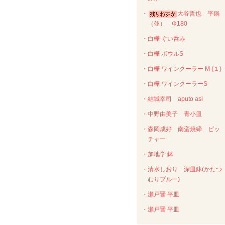
・
大谷哲也 平鍋
（並） Φ180
・白樺 ぐい呑み
・白樺 ボウルS
・白樺 ワインクーラー M (１)
・白樺 ワインクーラーS
・結城幸司 aputo asi
・中野由美子 青小皿
・森岡成好 南蛮焼締 ピッ
チャー
・加地学 鉢
・清水しおり 深皿鉢(かたつ
むりブルー)
・瀬戸晋 平皿
・瀬戸晋 平皿